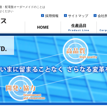
・分電盤・配電盤オーダーメイドのことは
せください
採用情報
サイトマップ
会社
生産品目
HOME
Product Line
Corp
米・種子用計数機・
包装機製品
計数機・包装機
実演動画
制御盤・分電盤
オーダーメイド
会社沿革