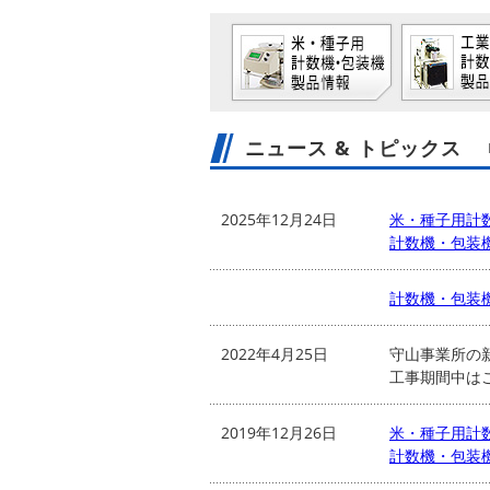
会社所在地
お問い合わせ
計数機に関する
お問い合わせ
ニュース & トピックス
2025年12月24日
米・種子用計
採用情報
計数機・包装
社長メッセージ
計数機・包装
サイトマップ
2022年4月25日
守山事業所の
工事期間中は
2019年12月26日
米・種子用計
計数機・包装