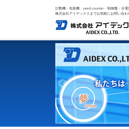
計数機・包装機、seed counter・制御盤
株式会社アイデックスまでお気軽にお問い合わ
HOME
生産品目
生産品目一覧
工業用パーツ計数機・
包装機製品一覧
計数機・包装機
トラブル
シューティング
各種設備電気工事
会社案内
会社概要