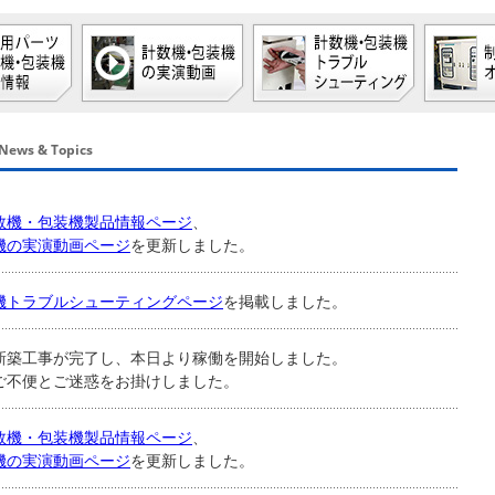
一般事業主行動計画
制御盤・
ボックスキャリー・
その他の
News & Topics
お問い合わせ
数機・包装機製品情報ページ
、
機の実演動画ページ
を更新しました。
募集内容
機トラブルシューティングページ
を掲載しました。
新築工事が完了し、本日より稼働を開始しました。
English Website
ご不便とご迷惑をお掛けしました。
数機・包装機製品情報ページ
、
機の実演動画ページ
を更新しました。